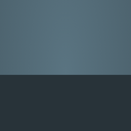
за знаний по Honda Orthia
ификации, регламенты обслуживания, мануалы, схемы, 
емонту, советы специалистов и многое другое.