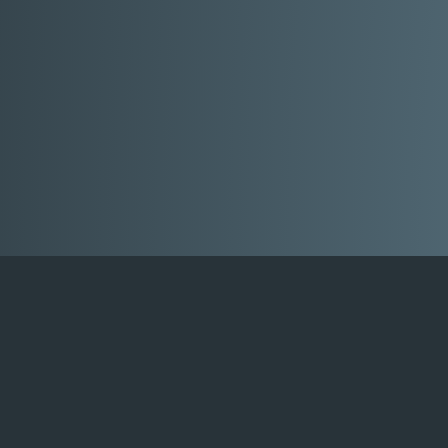
Ба
Мод
по р